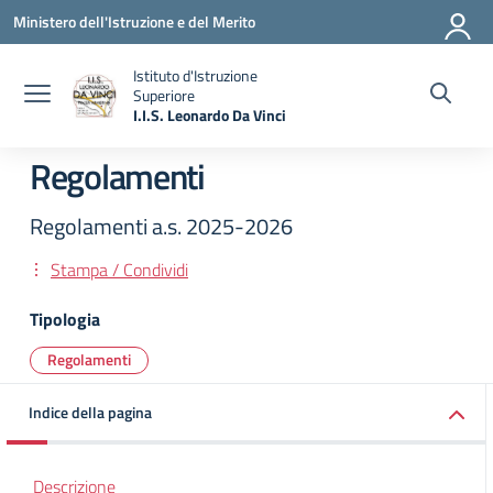
Vai ai contenuti
Vai al menu di navigazione
Vai al footer
Ministero dell'Istruzione e del Merito
Istituto d'Istruzione
Superiore
I.I.S. Leonardo Da Vinci
— Visita la pagina iniziale della scuola
Regolamenti
Regolamenti a.s. 2025-2026
Stampa / Condividi
Tipologia
Regolamenti
Indice della pagina
Descrizione