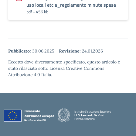
uso locali etc e_regolamento minute spese
pdf - 456 kb
Pubblicato:
30.06.2025
-
Revisione:
24.01.2026
Eccetto dove diversamente specificato, questo articolo è
stato rilasciato sotto Licenza Creative Commons
Attribuzione 4.0 Italia.
Istituto d'Istruzione Superiore
I.I.S. Leonardo Da Vinci
Piazza Armerina
— Visita la pagina iniziale della scuola