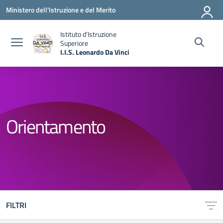
Vai ai contenuti
Vai al menu di navigazione
Vai al footer
Ministero dell'Istruzione e del Merito
Istituto d'Istruzione
Superiore
I.I.S. Leonardo Da Vinci
— Visita la pagina iniziale della scuola
Orientamento
FILTRI