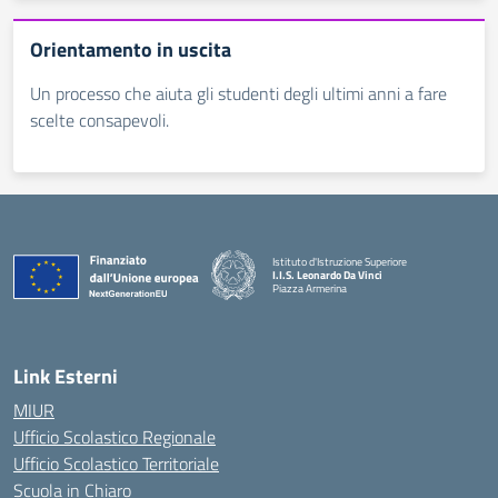
Orientamento in uscita
Un processo che aiuta gli studenti degli ultimi anni a fare
scelte consapevoli.
Istituto d'Istruzione Superiore
I.I.S. Leonardo Da Vinci
Piazza Armerina
— Visita la pagina iniziale della scuola
Link Esterni
MIUR
Ufficio Scolastico Regionale
Ufficio Scolastico Territoriale
Scuola in Chiaro