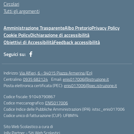
Circolari
Tutti gli argomenti
Amministrazione Trasparente
Albo Pretorio
Privacy Policy
Cookie Policy
Dichiarazione di accessibilità
Obiettivi di Accessibilità
Feedback accessibilità
Seguici su:
Indirizzo:
Via Alfieri, 6 - 94015 Piazza Armerina (En)
Centralino:
0935 682124
Email:
enis017006@istruzione.it
Posta elettronica certificata (PEC):
enis017006@pec.istruzione.it
Codice fiscale: 91049790867
Codice meccanografico:
ENIS017006
Codice Indice delle Pubbliche Amministrazioni (IPA): istsc_enis017006
Codice unico di fatturazione (CUF): UF8MY4
Sito Web Scolastico a cura di
Jolly Partner - Siti Web Scolastici