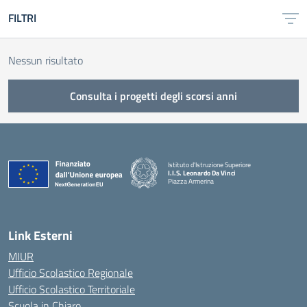
FILTRI
Nessun risultato
Consulta i progetti degli scorsi anni
Istituto d'Istruzione Superiore
I.I.S. Leonardo Da Vinci
Piazza Armerina
— Visita la pagina iniziale della scuola
Link Esterni
MIUR
Ufficio Scolastico Regionale
Ufficio Scolastico Territoriale
Scuola in Chiaro