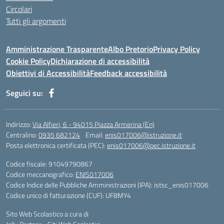
Circolari
Tutti gli argomenti
Amministrazione Trasparente
Albo Pretorio
Privacy Policy
Cookie Policy
Dichiarazione di accessibilità
Obiettivi di Accessibilità
Feedback accessibilità
Seguici su:
Indirizzo:
Via Alfieri, 6 - 94015 Piazza Armerina (En)
Centralino:
0935 682124
Email:
enis017006@istruzione.it
Posta elettronica certificata (PEC):
enis017006@pec.istruzione.it
Codice fiscale: 91049790867
Codice meccanografico:
ENIS017006
Codice Indice delle Pubbliche Amministrazioni (IPA): istsc_enis017006
Codice unico di fatturazione (CUF): UF8MY4
Sito Web Scolastico a cura di