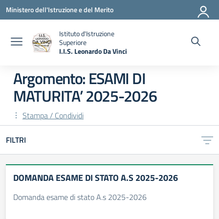
Vai ai contenuti
Vai al menu di navigazione
Vai al footer
Ministero dell'Istruzione e del Merito
Istituto d'Istruzione
Superiore
I.I.S. Leonardo Da Vinci
— Visita la pagina iniziale della scuola
Argomento: ESAMI DI
MATURITA’ 2025-2026
Stampa / Condividi
FILTRI
DOMANDA ESAME DI STATO A.S 2025-2026
Domanda esame di stato A.s 2025-2026