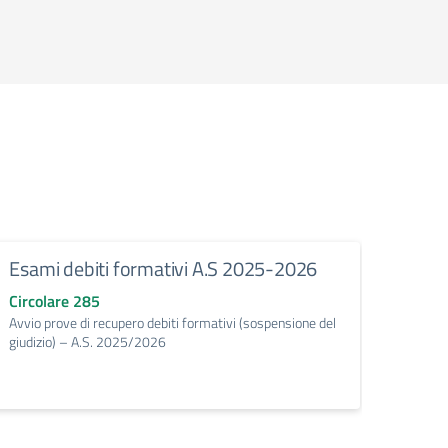
Esami debiti formativi A.S 2025-2026
Comu
form
Circolare 285
(D.M
Avvio prove di recupero debiti formativi (sospensione del
giudizio) – A.S. 2025/2026
Circo
Avvio 
Sapiens