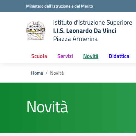
Vai ai contenuti
Vai al menu di navigazione
Vai al footer
Ministero dell'Istruzione e del Merito
Istituto d'Istruzione Superiore
I.I.S. Leonardo Da Vinci
Piazza Armerina
 della scuola
— Visita la pagina iniziale del
Scuola
Servizi
Novità
Didattica
Home
Novità
Novità