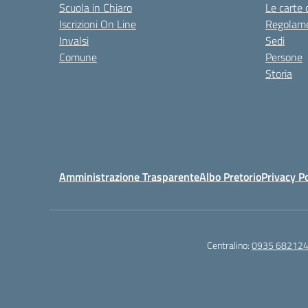
Scuola in Chiaro
Le carte 
Iscrizioni On Line
Regolame
Invalsi
Sedi
Comune
Persone
Storia
Amministrazione Trasparente
Albo Pretorio
Privacy Po
Centralino:
0935 68212