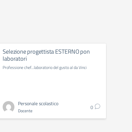
Selezione progettista ESTERNO pon
Incon
laboratori
seco
fili
Professione chef...laboratorio del gusto al da Vinci
Invito 
scuola 
tecnol
Personale scolastico
0
Docente