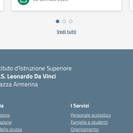
Vedi tutti
tituto d'Istruzione Superiore
I.S. Leonardo Da Vinci
iazza Armerina
Visita la pagina iniziale della scuola
la
I Servizi
zione
Personale scolastico
azione
Famiglie e studenti
della scuola
Orientamento