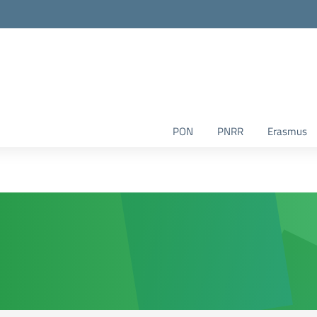
la scuola
PON
PNRR
Erasmus