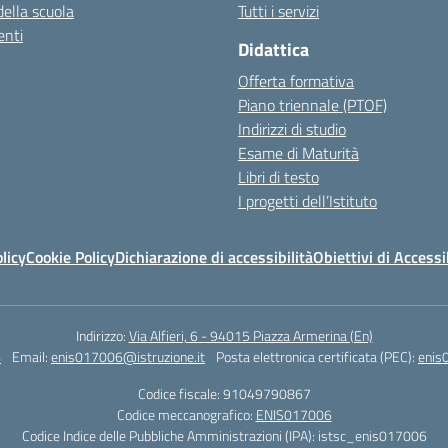
della scuola
Tutti i servizi
nti
Didattica
Offerta formativa
Piano triennale (PTOF)
Indirizzi di studio
Esame di Maturità
Libri di testo
I progetti dell’Istituto
licy
Cookie Policy
Dichiarazione di accessibilità
Obiettivi di Accessi
Indirizzo:
Via Alfieri, 6 - 94015 Piazza Armerina (En)
4
Email:
enis017006@istruzione.it
Posta elettronica certificata (PEC):
enis
Codice fiscale: 91049790867
Codice meccanografico:
ENIS017006
Codice Indice delle Pubbliche Amministrazioni (IPA): istsc_enis017006