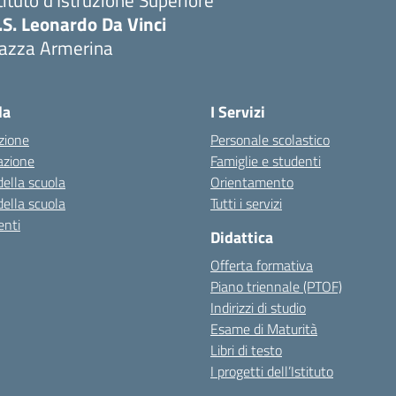
tituto d'Istruzione Superiore
I.S. Leonardo Da Vinci
iazza Armerina
Visita la pagina iniziale della scuola
la
I Servizi
zione
Personale scolastico
azione
Famiglie e studenti
della scuola
Orientamento
della scuola
Tutti i servizi
nti
Didattica
Offerta formativa
Piano triennale (PTOF)
Indirizzi di studio
Esame di Maturità
Libri di testo
I progetti dell’Istituto