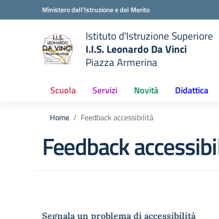
Vai ai contenuti
Vai al menu di navigazione
Vai al footer
Ministero dell'Istruzione e del Merito
Istituto d'Istruzione Superiore
I.I.S. Leonardo Da Vinci
Piazza Armerina
 della scuola
— Visita la pagina iniziale del
Scuola
Servizi
Novità
Didattica
Home
Feedback accessibilità
Feedback accessibil
Segnala un problema di accessibilità