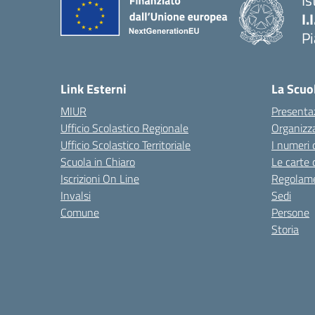
Is
I.
P
— 
Link Esterni
La Scuo
MIUR
Presenta
Ufficio Scolastico Regionale
Organizz
Ufficio Scolastico Territoriale
I numeri 
Scuola in Chiaro
Le carte 
Iscrizioni On Line
Regolame
Invalsi
Sedi
Comune
Persone
Storia