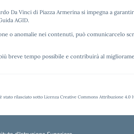
nardo Da Vinci di Piazza Armerina si impegna a garantire
 Guida AGID.
zione o anomalie nei contenuti, può comunicarcelo sc
 più breve tempo possibile e contribuirà al migliorame
è stato rilasciato sotto Licenza Creative Commons Attribuzione 4.0 It