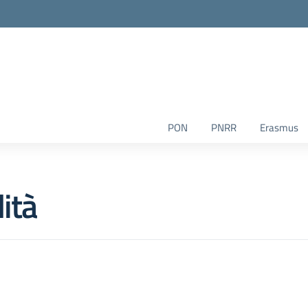
la scuola
PON
PNRR
Erasmus
ità