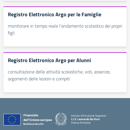
Registro Elettronico Argo per le Famiglie
monitorare in tempo reale l’andamento scolastico dei propri
figli
Registro Elettronico Argo per Alunni
consultazione delle attività scolastiche, voti, assenze,
argomenti delle lezioni e compiti
Istituto d'Istruzione Superiore
I.I.S. Leonardo Da Vinci
Piazza Armerina
— Visita la pagina iniziale della scuola