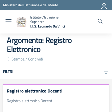
Vai ai contenuti
Vai al menu di navigazione
Vai al footer
Ministero dell'Istruzione e del Merito
Istituto d'Istruzione
Superiore
I.I.S. Leonardo Da Vinci
— Visita la pagina iniziale della scuola
Argomento: Registro
Elettronico
Stampa / Condividi
FILTRI
Registro elettronico Docenti
Registro elettronico Docenti