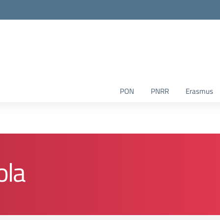
la scuola
PON
PNRR
Erasmus
ola