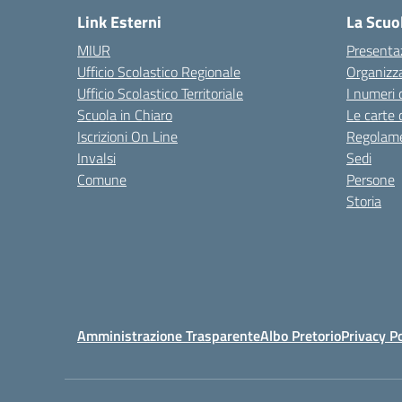
Link Esterni
La Scuo
MIUR
Presenta
Ufficio Scolastico Regionale
Organizz
Ufficio Scolastico Territoriale
I numeri 
Scuola in Chiaro
Le carte 
Iscrizioni On Line
Regolame
Invalsi
Sedi
Comune
Persone
Storia
Amministrazione Trasparente
Albo Pretorio
Privacy Po