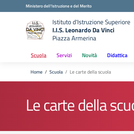
Vai ai contenuti
Vai al menu di navigazione
Vai al footer
Ministero dell'Istruzione e del Merito
Istituto d'Istruzione Superiore
I.I.S. Leonardo Da Vinci
Piazza Armerina
 della scuola
— Visita la pagina iniziale del
Scuola
Servizi
Novità
Didattica
Home
Scuola
Le carte della scuola
Le carte della scu