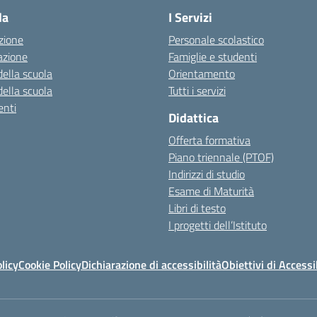
la
I Servizi
zione
Personale scolastico
azione
Famiglie e studenti
della scuola
Orientamento
della scuola
Tutti i servizi
nti
Didattica
Offerta formativa
Piano triennale (PTOF)
Indirizzi di studio
Esame di Maturità
Libri di testo
I progetti dell’Istituto
licy
Cookie Policy
Dichiarazione di accessibilità
Obiettivi di Accessi