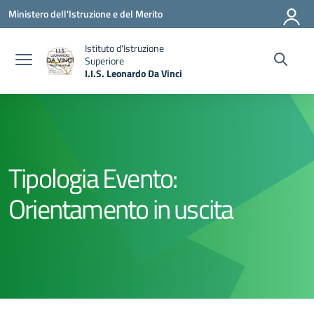
Vai ai contenuti
Vai al menu di navigazione
Vai al footer
Ministero dell'Istruzione e del Merito
Istituto d'Istruzione
Superiore
I.I.S. Leonardo Da Vinci
— Visita la pagina iniziale della scuola
Tipologia Evento:
Orientamento in uscita