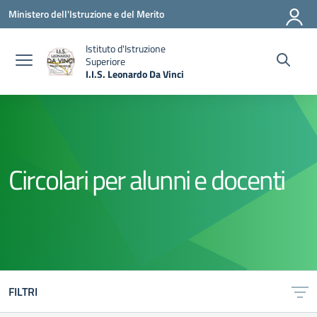
Vai ai contenuti
Vai al menu di navigazione
Vai al footer
Ministero dell'Istruzione e del Merito
Istituto d'Istruzione
Superiore
I.I.S. Leonardo Da Vinci
— Visita la pagina iniziale della scuola
Circolari per alunni e docenti
FILTRI