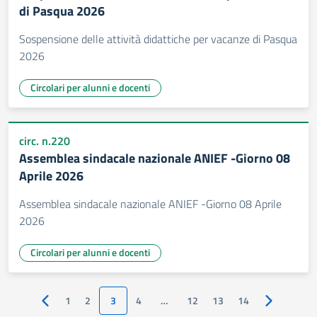
di Pasqua 2026
Sospensione delle attività didattiche per vacanze di Pasqua
2026
Circolari per alunni e docenti
circ. n.220
Assemblea sindacale nazionale ANIEF -Giorno 08
Aprile 2026
Assemblea sindacale nazionale ANIEF -Giorno 08 Aprile
2026
Circolari per alunni e docenti
1
2
3
4
…
12
13
14
Pagina precedente
Pagina succ