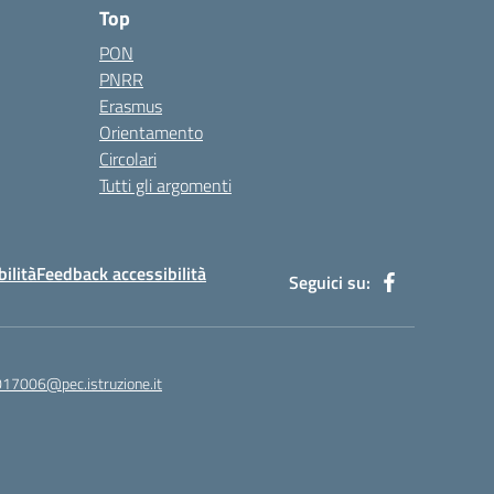
Top
PON
PNRR
Erasmus
Orientamento
Circolari
Tutti gli argomenti
bilità
Feedback accessibilità
Seguici su:
017006@pec.istruzione.it