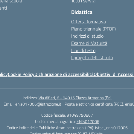
della scuola
Tutti i servizi
nti
Didattica
Offerta formativa
Piano triennale (PTOF)
Indirizzi di studio
Esame di Maturità
Libri di testo
I progetti dell’Istituto
licy
Cookie Policy
Dichiarazione di accessibilità
Obiettivi di Accessi
Indirizzo:
Via Alfieri, 6 - 94015 Piazza Armerina (En)
4
Email:
enis017006@istruzione.it
Posta elettronica certificata (PEC):
enis
Codice fiscale: 91049790867
Codice meccanografico:
ENIS017006
Codice Indice delle Pubbliche Amministrazioni (IPA): istsc_enis017006
Codice unico di fatturazione (CUF): UF8MY4