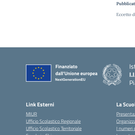
Pubblicat
Eccetto d
Is
I.
P
— 
Link Esterni
La Scuo
MIUR
Presenta
Ufficio Scolastico Regionale
Organizz
Ufficio Scolastico Territoriale
I numeri 