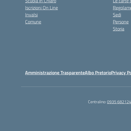
Scuola in Chiaro
Le carte 
Iscrizioni On Line
Regolame
Invalsi
Sedi
Comune
Persone
Storia
Amministrazione Trasparente
Albo Pretorio
Privacy Po
Centralino:
0935 68212