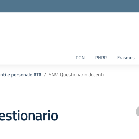
la scuola
PON
PNRR
Erasmus
enti e personale ATA
SNV-Questionario docenti
stionario