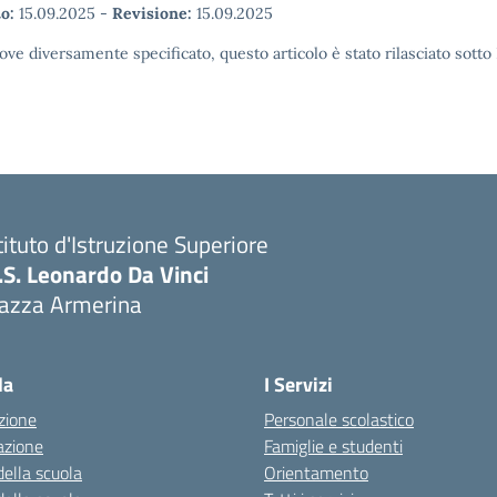
o:
15.09.2025
-
Revisione:
15.09.2025
ove diversamente specificato, questo articolo è stato rilasciato sott
tituto d'Istruzione Superiore
I.S. Leonardo Da Vinci
iazza Armerina
Visita la pagina iniziale della scuola
la
I Servizi
zione
Personale scolastico
azione
Famiglie e studenti
della scuola
Orientamento