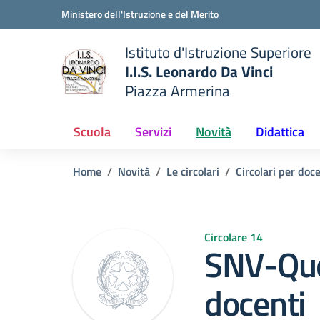
Vai ai contenuti
Vai al menu di navigazione
Vai al footer
Ministero dell'Istruzione e del Merito
Istituto d'Istruzione Superiore
I.I.S. Leonardo Da Vinci
Piazza Armerina
 della scuola
— Visita la pagina iniziale del
Scuola
Servizi
Novità
Didattica
Home
Novità
Le circolari
Circolari per doc
Circolare 14
SNV-Que
docenti