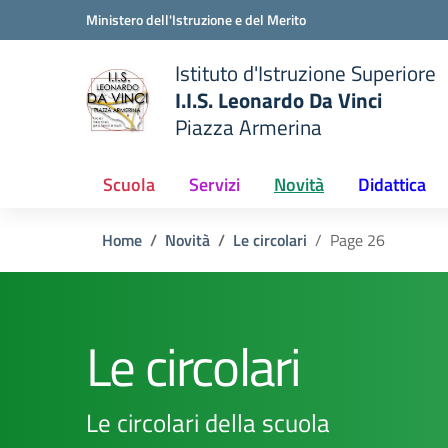
Vai ai contenuti
Vai al menu di navigazione
Vai al footer
Ministero dell'Istruzione e del Merito
Istituto d'Istruzione Superiore
I.I.S. Leonardo Da Vinci
Piazza Armerina
 della scuola
— Visita la pagina iniziale del
Scuola
Servizi
Novità
Didattica
Home
Novità
Le circolari
Page 26
Le circolari
Le circolari della scuola