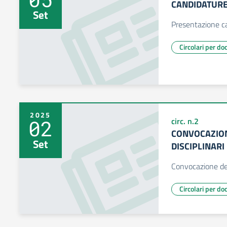
CANDIDATURE 
Set
Presentazione c
Circolari per do
2025
02
circ. n.2
CONVOCAZION
Set
DISCIPLINARI
Convocazione dei 
Circolari per do