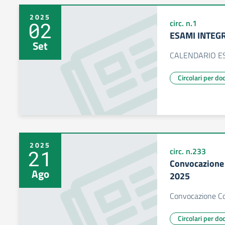
2025
02
circ. n.1
ESAMI INTEGR
Set
CALENDARIO ES
Circolari per do
2025
21
circ. n.233
Convocazione 
Ago
2025
Convocazione Co
Circolari per do