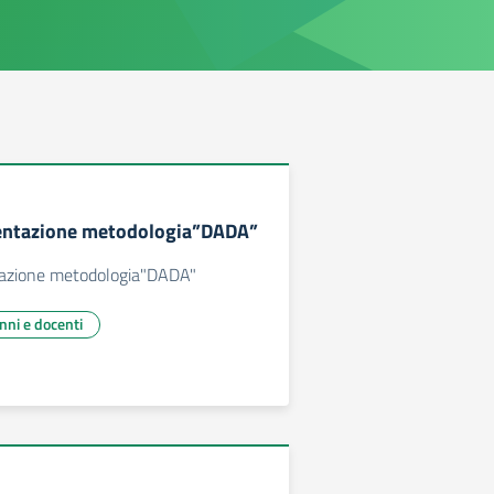
entazione metodologia”DADA”
tazione metodologia"DADA"
unni e docenti