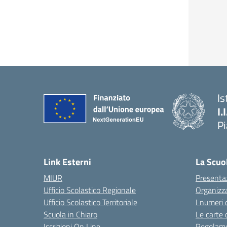
Is
I.
P
— 
Link Esterni
La Scuo
MIUR
Presenta
Ufficio Scolastico Regionale
Organizz
Ufficio Scolastico Territoriale
I numeri 
Scuola in Chiaro
Le carte 
Iscrizioni On Line
Regolame