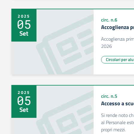
2025
05
circ. n.6
Accoglienza p
Set
Accoglienza pri
2026
Circolari per al
2025
05
circ. n.5
Accesso a scu
Set
Si rende noto che
al Personale estr
propri mezzi.