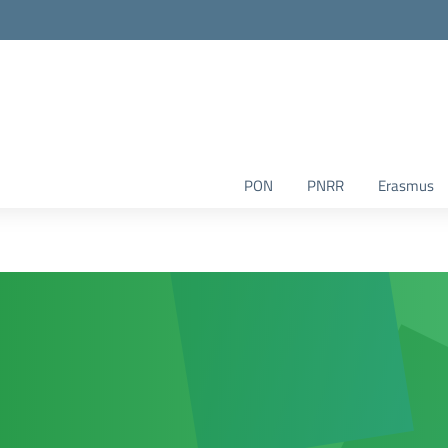
la scuola
PON
PNRR
Erasmus