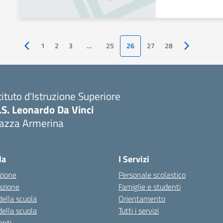
1
2
3
…
25
26
27
28
Pagina precedente
Pagina succ
tituto d'Istruzione Superiore
I.S. Leonardo Da Vinci
iazza Armerina
Visita la pagina iniziale della scuola
la
I Servizi
zione
Personale scolastico
azione
Famiglie e studenti
della scuola
Orientamento
della scuola
Tutti i servizi
nti