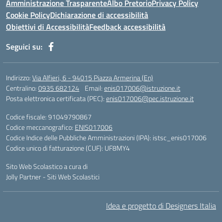
Amministrazione Trasparente
Albo Pretorio
Privacy Policy
Cookie Policy
Dichiarazione di accessibilità
Obiettivi di Accessibilità
Feedback accessibilità
Seguici su:
Indirizzo:
Via Alfieri, 6 - 94015 Piazza Armerina (En)
Centralino:
0935 682124
Email:
enis017006@istruzione.it
Posta elettronica certificata (PEC):
enis017006@pec.istruzione.it
Codice fiscale: 91049790867
Codice meccanografico:
ENIS017006
Codice Indice delle Pubbliche Amministrazioni (IPA): istsc_enis017006
Codice unico di fatturazione (CUF): UF8MY4
Sito Web Scolastico a cura di
Jolly Partner - Siti Web Scolastici
Idea e progetto di Designers Italia