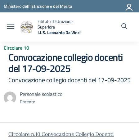
Vai ai contenuti
Vai al menu di navigazione
Vai al footer
Ministero dell'Istruzione e del Merito
Istituto d'Istruzione
Superiore
I.I.S. Leonardo Da Vinci
— Visita la pagina iniziale della scuola
Circolare 10
Convocazione collegio docenti
del 17-09-2025
Convocazione collegio docenti del 17-09-2025
Personale scolastico
Docente
Circolare n.10.Convocazione Collegio Docenti